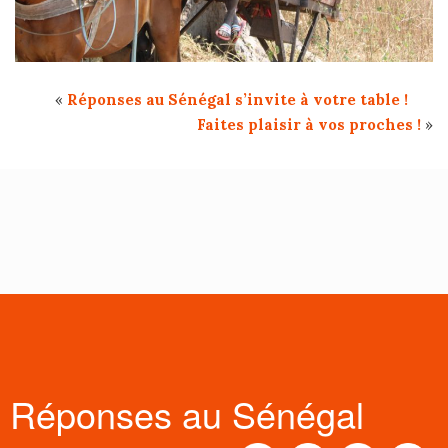
«
Réponses au Sénégal s’invite à votre table !
Faites plaisir à vos proches !
»
Réponses au Sénégal