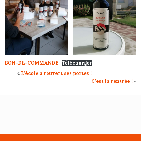
BON-DE-COMMANDE
Télécharger
«
L’école a rouvert ses portes !
C’est la rentrée !
»